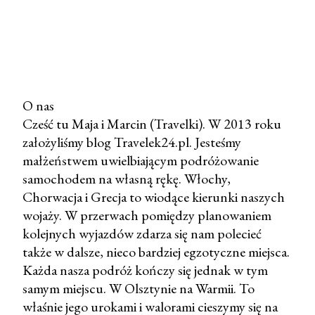
O nas
Cześć tu Maja i Marcin (Travelki). W 2013 roku
P
założyliśmy blog Travelek24.pl. Jesteśmy
r
małżeństwem uwielbiającym podróżowanie
z
samochodem na własną rękę. Włochy,
e
Chorwacja i Grecja to wiodące kierunki naszych
ś
wojaży. W przerwach pomiędzy planowaniem
l
kolejnych wyjazdów zdarza się nam polecieć
i
także w dalsze, nieco bardziej egzotyczne miejsca.
j
Każda nasza podróż kończy się jednak w tym
k
samym miejscu. W Olsztynie na Warmii. To
o
właśnie jego urokami i walorami cieszymy się na
m