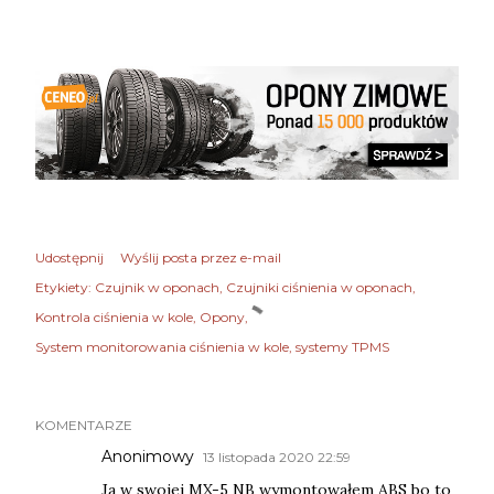
Udostępnij
Wyślij posta przez e-mail
Etykiety:
Czujnik w oponach
Czujniki ciśnienia w oponach
Kontrola ciśnienia w kole
Opony
System monitorowania ciśnienia w kole
systemy TPMS
KOMENTARZE
Anonimowy
13 listopada 2020 22:59
Ja w swojej MX-5 NB wymontowałem ABS bo to