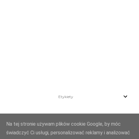
Etykiety
Na tej stronie używam plików cookie Google, by móc
świadczyć Ci usługi, personalizować reklamy i analizować
Obsługiwane przez usługę Blogger