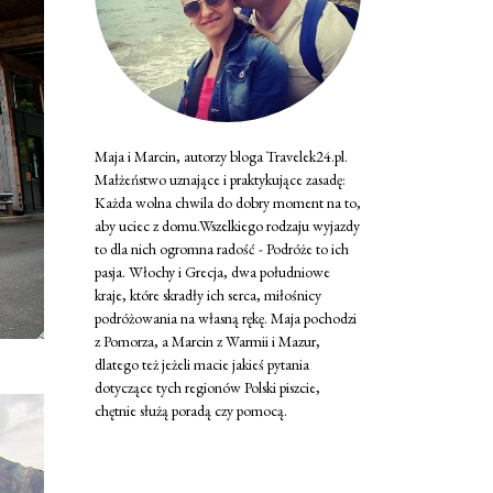
Maja i Marcin, autorzy bloga Travelek24.pl.
Małżeństwo uznające i praktykujące zasadę:
Każda wolna chwila do dobry moment na to,
aby uciec z domu.Wszelkiego rodzaju wyjazdy
to dla nich ogromna radość - Podróże to ich
pasja. Włochy i Grecja, dwa południowe
kraje, które skradły ich serca, miłośnicy
podróżowania na własną rękę. Maja pochodzi
z Pomorza, a Marcin z Warmii i Mazur,
dlatego też jeżeli macie jakieś pytania
dotyczące tych regionów Polski piszcie,
chętnie służą poradą czy pomocą.