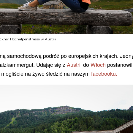
ckner Hochalpenstrasse w Austrii
ejną samochodową podróż po europejskich krajach. Jedn
 Salzkammergut. Udając się z
Austrii
do
Włoch
postanowil
e mogliście na żywo śledzić na naszym
facebooku.