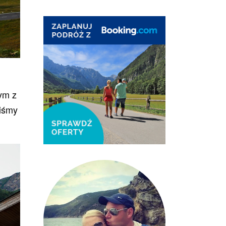
ym z
iśmy