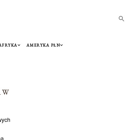
AFRYKA
AMERYKA PŁN
A W
wych
na