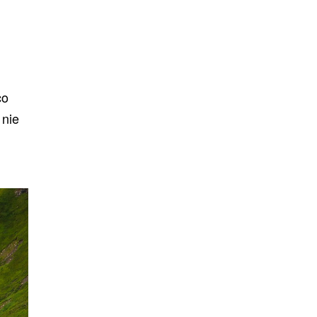
co
 nie