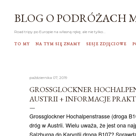
BLOG O PODRÓŻACH 
Road tripy po Europie na własną rękę, ale nie tylko...
TO MY
NA TYM SIĘ ZNAMY
SESJE ZDJĘCIOWE
P
października 07, 2019
GROSSGLOCKNER HOCHALPENST
AUSTRII + INFORMACJE PRAK
Grossglockner Hochalpenstrasse (droga B10
dróg w Austrii. Wielu uważa, że jest ona na
Salzburga do Karyntii drogą B107? Sprawdz