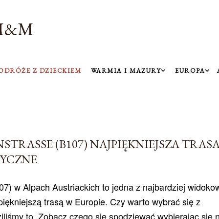
Przejdź do głównej zawartości
M&M
ODRÓŻE Z DZIECKIEM
WARMIA I MAZURY
EUROPA
RASSE (B107) NAJPIĘKNIEJSZA TRAS
TYCZNE
7) w Alpach Austriackich to jedna z najbardziej widoko
jpiękniejszą trasą w Europie. Czy warto wybrać się z
iliśmy to. Zobacz czego się spodziewać wybierając się 