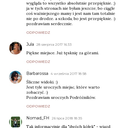
wygląda to wszystko absolutnie przepięknie. ;)
ja w tych stronach nie byłam jeszcze, bo ciągle
coś ważniejszego mamy i jest nam tam totalnie
nie po drodze. a szkoda, bo jest przepięknie. :)
pozdrawiam serdecznie.
ODPOWIEDZ
Jula
28 sierpnia 2017 16:33
Piękne miejsce. Już tęsknię za górami.
ODPOWIEDZ
Barbarossa
4 września 2017 18:58
Śliczne widoki. :)
Jest tyle uroczych miejsc, które warto
zobaczyć. :)
Pozdrawiam uroczych Podróżników.
ODPOWIEDZ
Nomad_FH
26 lipca 2018 18:35
Tak informacyjnie dla "dwóch kółek" - wjazd