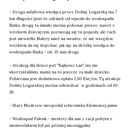
- Droga asfaltowa wiodąca przez Dolinę Logarską ma 7
km długości (jest to odcinek od wjazdu do wodospadu
Rinka, drogę ta śmiało można pokonać pieszo, nawet z
wózkiem dziecięcym, poruszają się tu pojazdy, ale ruch
jest niewielki. Należy mieć na uwadze, że nie wszędzie
wózkiem da się dojechać, jak np. na dróżkę wiodąca do
wodospadu Rinka - ok. 15 min drogi.
- Atrakcją dla dzieci jest "Bajkowy Las", my nie
skorzystaliśmy, mamy na to jeszcze za małe dziecko.
Pobierana jest dodatkowa opłata 2,50 Eur/os. Tą atrakcje
Doliny Logarskiej można odwiedzać w godzinach od 10-
18.
- Stary Modrzew nieopodal schroniska Klemencej jamie
- Wodospad Palenk - niestety dla nas z racji pobytu z
niemowlakiem był już później nieosiągalny