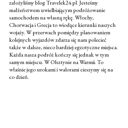
założyliśmy blog Travelek24.pl. Jesteśmy
r
małżeństwem uwielbiającym podróżowanie
z
samochodem na własną rękę. Włochy,
e
Chorwacja i Grecja to wiodące kierunki naszych
ś
wojaży. W przerwach pomiędzy planowaniem
l
kolejnych wyjazdów zdarza się nam polecieć
i
także w dalsze, nieco bardziej egzotyczne miejsca.
j
Każda nasza podróż kończy się jednak w tym
k
samym miejscu. W Olsztynie na Warmii. To
o
właśnie jego urokami i walorami cieszymy się na
m
co dzień.
e
n
t
a
r
z