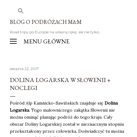
Przejdź do głównej zawartości
BLOG O PODRÓŻACH M&M
Road tripy po Europie na własną rękę, ale nie tylko...
sierpnia 22, 2017
DOLINA LOGARSKA W SŁOWENII +
NOCLEGI
Pośród Alp Kamnicko-Sawińskich znajduje się
Dolina
Logarska
. Tego malowniczego zakątka Słowenii nie
można ominąć planując podróż do tego kraju. Cały
obszar Doliny Logarskiej został w nieznacznym stopniu
przekształcony przez człowieka. Doświadczyć tu można