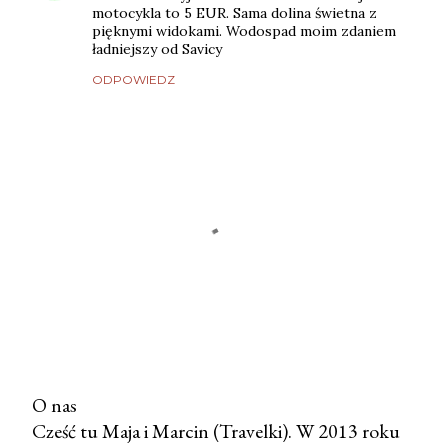
motocykla to 5 EUR. Sama dolina świetna z
pięknymi widokami. Wodospad moim zdaniem
ładniejszy od Savicy
ODPOWIEDZ
O nas
Cześć tu Maja i Marcin (Travelki). W 2013 roku
P