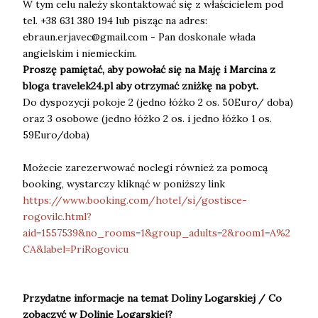
W tym celu należy skontaktować się z właścicielem pod
tel. +38 631 380 194 lub pisząc na adres:
ebraun.erjavec@gmail.com - Pan doskonale włada
angielskim i niemieckim.
Proszę pamiętać, aby powołać się na Maję i Marcina z
bloga travelek24.pl aby otrzymać zniżkę na pobyt.
Do dyspozycji pokoje 2 (jedno łóżko 2 os. 50Euro/ doba)
oraz 3 osobowe (jedno łóżko 2 os. i jedno łóżko 1 os.
59Euro/doba)
Możecie zarezerwować noclegi również za pomocą
booking, wystarczy kliknąć w poniższy link
https://www.booking.com/hotel/si/gostisce-
rogovilc.html?
aid=1557539&no_rooms=1&group_adults=2&room1=A%2
CA&label=PriRogovicu
Przydatne informacje na temat Doliny Logarskiej / Co
zobaczyć w Dolinie Logarskiej?