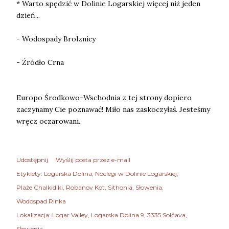
* Warto spędzić w Dolinie Logarskiej więcej niż jeden
dzień...
- Wodospady Brolznicy
- Źródło Crna
Europo Środkowo-Wschodnia z tej strony dopiero
zaczynamy Cie poznawać! Miło nas zaskoczyłaś. Jesteśmy
wręcz oczarowani.
Udostępnij
Wyślij posta przez e-mail
Etykiety:
Logarska Dolina
Noclegi w Dolinie Logarskiej
Plaże Chalkidiki
Robanov Kot
Sithonia
Słowenia
Wodospad Rinka
Lokalizacja:
Logar Valley, Logarska Dolina 9, 3335 Solčava,
Słowenia