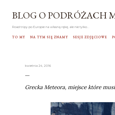
BLOG O PODRÓŻACH 
Road tripy po Europie na własną rękę, ale nie tylko...
TO MY
NA TYM SIĘ ZNAMY
SESJE ZDJĘCIOWE
P
kwietnia 24, 2016
Grecka Meteora, miejsce które musi