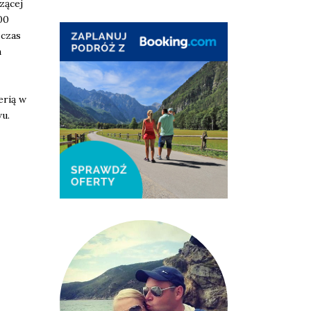
zącej
00
 czas
m
erią w
wu.