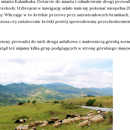
y miasta Kalambaka. Dotarcie do miasta i odnalezienie drogi prowad
zeszkody. Uzbrojeni w nawigację udało nam się pokonać niespełna 2
iny. Wliczając w to krótkie przerwy przy autostradowych bramkach,
tosa czy ostatecznie krótki postój spowodowany przechodzenie
wiony, prowadzi do nich droga asfaltowa z malowniczą górską scen
 stąd też mijamy kilka grup podążających w stronę górskiego masy