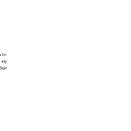
a to
 się
daje