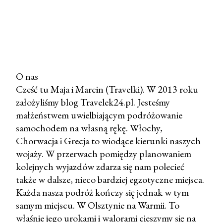
O nas
Cześć tu Maja i Marcin (Travelki). W 2013 roku
P
założyliśmy blog Travelek24.pl. Jesteśmy
r
małżeństwem uwielbiającym podróżowanie
z
samochodem na własną rękę. Włochy,
e
Chorwacja i Grecja to wiodące kierunki naszych
ś
wojaży. W przerwach pomiędzy planowaniem
l
kolejnych wyjazdów zdarza się nam polecieć
i
także w dalsze, nieco bardziej egzotyczne miejsca.
j
Każda nasza podróż kończy się jednak w tym
k
samym miejscu. W Olsztynie na Warmii. To
o
właśnie jego urokami i walorami cieszymy się na
m