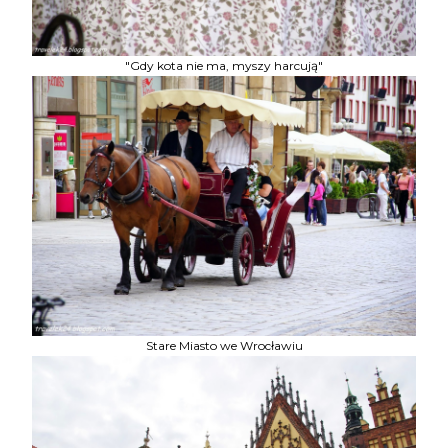
"Gdy kota nie ma, myszy harcują"
Stare Miasto we Wrocławiu