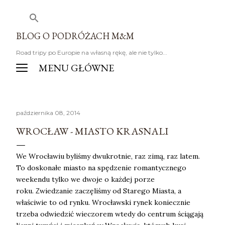
Przejdź do głównej zawartości
BLOG O PODRÓŻACH M&M
Road tripy po Europie na własną rękę, ale nie tylko...
października 08, 2014
WROCŁAW - MIASTO KRASNALI
We Wrocławiu byliśmy dwukrotnie, raz zimą, raz latem.
To doskonałe miasto na spędzenie romantycznego
weekendu tylko we dwoje o każdej porze
roku.
wiedzanie zaczęliśmy od Starego Miasta, a
Z
właściwie to od rynku. Wrocławski rynek koniecznie
trzeba odwiedzić wieczorem wtedy do centrum ściągają