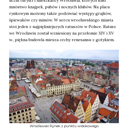
liczni turyści i mieszkańcy Wrocławia, których kusi
mnóstwo knajpek, pubów i nocnych klubów. Na placu
rynkowym możemy także podziwiać występy grajków,
śpiewaków czy mimów. W sercu wrocławskiego miasta
stoi jeden z najpiękniejszych ratuszów w Polsce. Ratusz
we Wrocławiu został wzniesiony na przełomie XIV i XV
w., piękna budowla miesza cechy renesansu z gotykiem.
Wrocławski Rynek z punktu widokowego