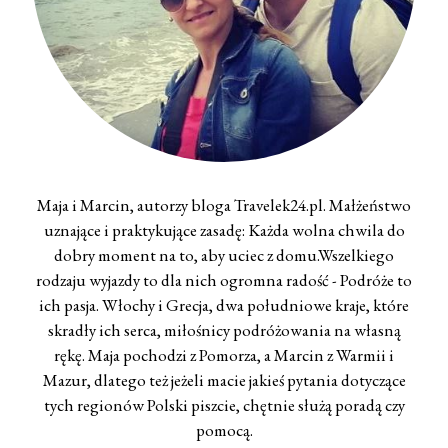
Maja i Marcin, autorzy bloga Travelek24.pl. Małżeństwo
uznające i praktykujące zasadę: Każda wolna chwila do
dobry moment na to, aby uciec z domu.Wszelkiego
rodzaju wyjazdy to dla nich ogromna radość - Podróże to
ich pasja. Włochy i Grecja, dwa południowe kraje, które
skradły ich serca, miłośnicy podróżowania na własną
rękę. Maja pochodzi z Pomorza, a Marcin z Warmii i
Mazur, dlatego też jeżeli macie jakieś pytania dotyczące
tych regionów Polski piszcie, chętnie służą poradą czy
pomocą.